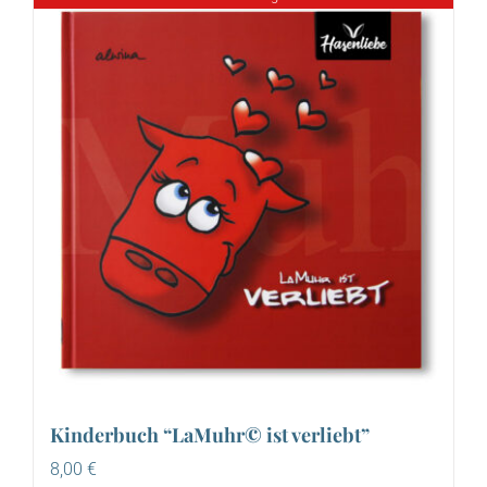
Kinderbuch “LaMuhr© ist verliebt”
8,00
€