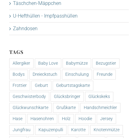
Täschchen-Mäppchen
U-Hefthüllen - Impfpasshüllen
Zahndosen
TAGS
Allergiker
Baby Love
Babymütze
Bezugstier
Bodys
Dreieckstuch
Einschulung
Freunde
Frottier
Geburt
Geburtstagskarte
Geschwisterbody
Glücksbringer
Glückskeks
Glückwunschkarte
Grußkarte
Handschmeichler
Hase
Hasenohren
Holz
Hoodie
Jersey
Jungfrau
Kapuzenpulli
Karotte
Knotenmütze