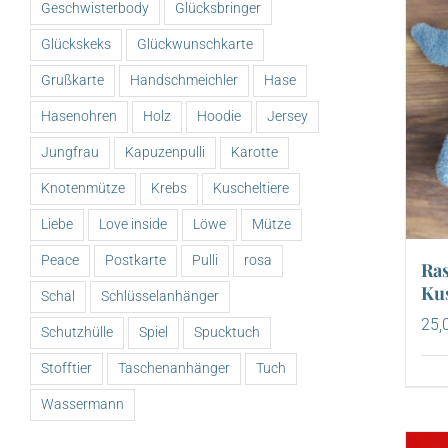
Geschwisterbody
Glücksbringer
Glückskeks
Glückwunschkarte
Grußkarte
Handschmeichler
Hase
Hasenohren
Holz
Hoodie
Jersey
Jungfrau
Kapuzenpulli
Karotte
Knotenmütze
Krebs
Kuscheltiere
Liebe
Love inside
Löwe
Mütze
Peace
Postkarte
Pulli
rosa
Ras
Kus
Schal
Schlüsselanhänger
25,
Schutzhülle
Spiel
Spucktuch
Stofftier
Taschenanhänger
Tuch
Wassermann