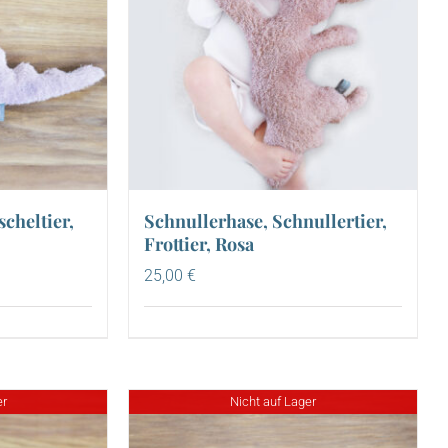
cheltier,
Schnullerhase, Schnullertier,
Frottier, Rosa
25,00
€
er
Nicht auf Lager