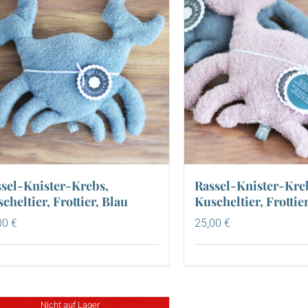
sel-Knister-Krebs,
Rassel-Knister-Kre
cheltier, Frottier, Blau
Kuscheltier, Frottie
00
€
25,00
€
Nicht auf Lager