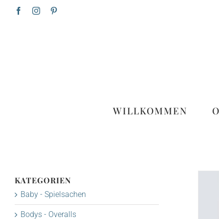
Zum
Facebook
Instagram
Pinterest
Inhalt
springen
WILLKOMMEN
KATEGORIEN
Baby - Spielsachen
Bodys - Overalls