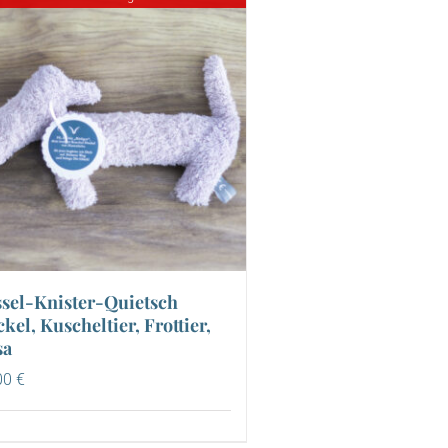
ssel-Knister-Quietsch
kel, Kuscheltier, Frottier,
sa
00
€