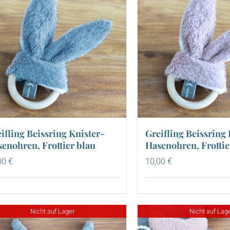
ifling Beissring Knister-
Greifling Beissring 
enohren, Frottier blau
Hasenohren, Frottie
00
€
10,00
€
Nicht auf Lager
Nicht auf Lag