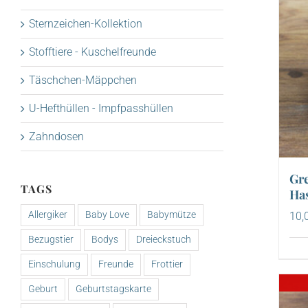
Sternzeichen-Kollektion
Stofftiere - Kuschelfreunde
Täschchen-Mäppchen
U-Hefthüllen - Impfpasshüllen
Zahndosen
Gre
TAGS
Has
Allergiker
Baby Love
Babymütze
10,
Bezugstier
Bodys
Dreieckstuch
Einschulung
Freunde
Frottier
Geburt
Geburtstagskarte