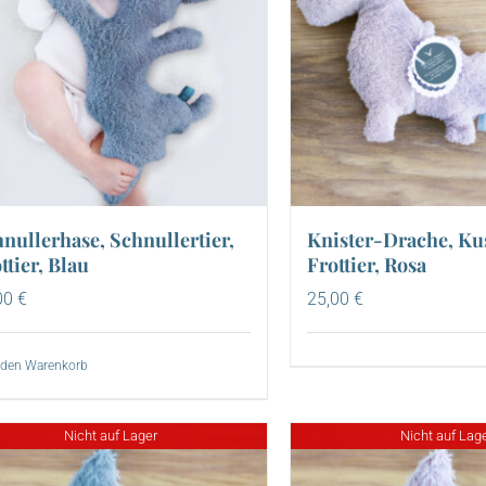
nullerhase, Schnullertier,
Knister-Drache, Kus
ttier, Blau
Frottier, Rosa
00
€
25,00
€
 den Warenkorb
Nicht auf Lager
Nicht auf Lag