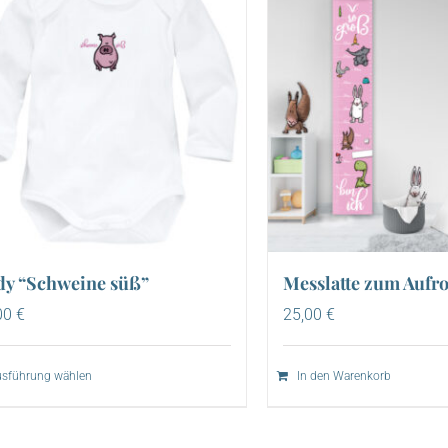
dy “Schweine süß”
Messlatte zum Aufro
00
€
25,00
€
sführung wählen
In den Warenkorb