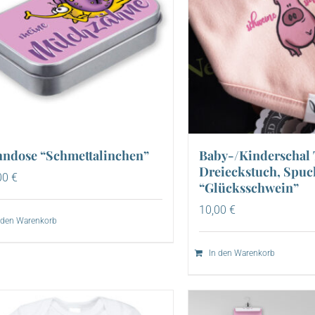
hndose “Schmettalinchen”
Baby-/Kinderschal
Dreieckstuch, Spuc
00
€
“Glücksschwein”
10,00
€
 den Warenkorb
In den Warenkorb