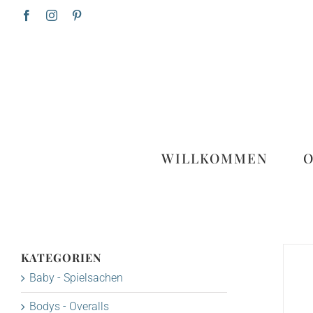
Zum
Facebook
Instagram
Pinterest
Inhalt
springen
WILLKOMMEN
KATEGORIEN
Baby - Spielsachen
Bodys - Overalls