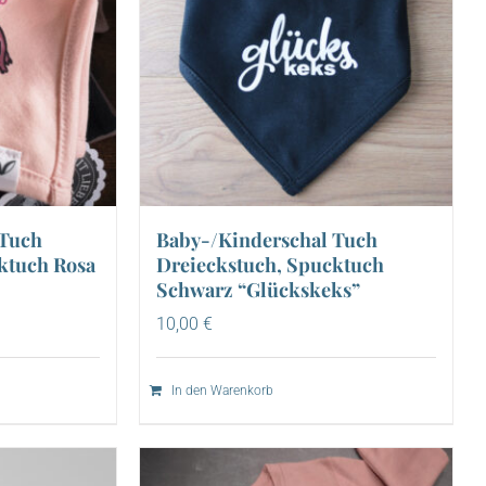
 Tuch
Baby-/Kinderschal Tuch
ktuch Rosa
Dreieckstuch, Spucktuch
Schwarz “Glückskeks”
10,00
€
In den Warenkorb