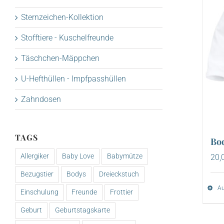
Sternzeichen-Kollektion
Stofftiere - Kuschelfreunde
Täschchen-Mäppchen
U-Hefthüllen - Impfpasshüllen
Zahndosen
TAGS
Bo
Allergiker
Baby Love
Babymütze
20,
Bezugstier
Bodys
Dreieckstuch
Au
Einschulung
Freunde
Frottier
Geburt
Geburtstagskarte