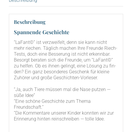
Beschreibung
Beschreibung
Spannende Geschichte
“LaF­ant©” ist ver­zwei­felt, denn sie kann nicht
mehr rie­chen. Täg­lich machen Ihre Freun­de Riech-
Tests, doch eine Bes­se­rung ist nicht erkenn­bar.
Besorgt bera­ten sich die Freun­de, um “LaF­ant©”
zu hel­fen. Ob es ihnen gelingt, eine Lösung zu fin­
den? Ein ganz beson­de­res Geschenk für klei­ne
Zuhö­rer und gro­ße Geschichten-Vorleser.
“Ja, auch Tie­re müs­sen mal die Nase put­zen —
süße Idee”
“Eine schö­ne Geschich­te zum The­ma
Freundschaft.”
“Die Kom­men­ta­re unse­rer Kin­der konn­ten wir zur
Erin­ne­rung hin­ten rein­schrei­ben — tol­le Idee.