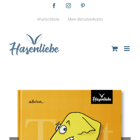
Zum
Facebook
Instagram
Pinterest
Inhalt
springen
Wunschliste
Mein Benutzerkonto