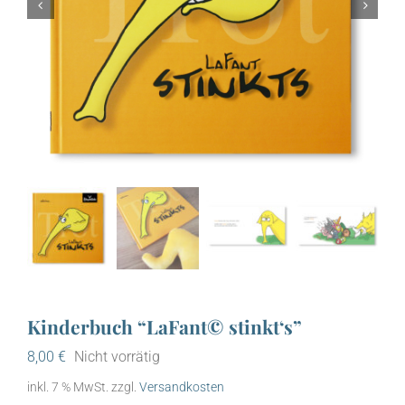


Kinderbuch “LaFant© stinkt‘s”
8,00
€
Nicht vorrätig
inkl. 7 % MwSt.
zzgl.
Versandkosten