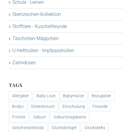
Schule - Lernen
Sternzeichen-Kollektion
Stofftiere - Kuschelfreunde
Täschchen-Mäppchen
U-Hefthüllen - Impfpasshüllen
Zahndosen
TAGS
Allergiker
Baby Love
Babymütze
Bezugstier
Bodys
Dreieckstuch
Einschulung
Freunde
Frottier
Geburt
Geburtstagskarte
Geschwisterbody
Glücksbringer
Glückskeks