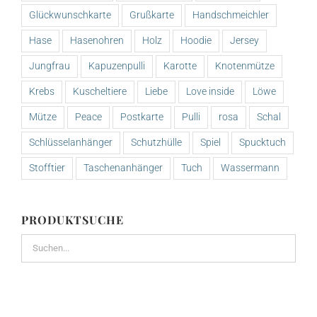
Glückwunschkarte
Grußkarte
Handschmeichler
Hase
Hasenohren
Holz
Hoodie
Jersey
Jungfrau
Kapuzenpulli
Karotte
Knotenmütze
Krebs
Kuscheltiere
Liebe
Love inside
Löwe
Mütze
Peace
Postkarte
Pulli
rosa
Schal
Schlüsselanhänger
Schutzhülle
Spiel
Spucktuch
Stofftier
Taschenanhänger
Tuch
Wassermann
PRODUKTSUCHE