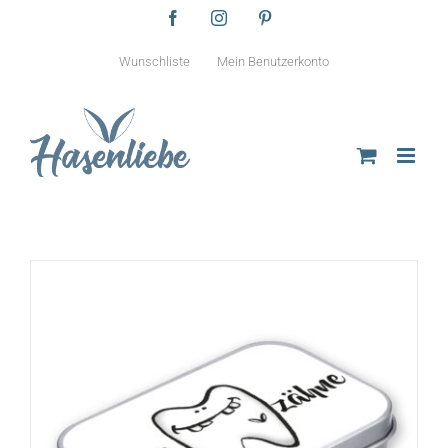
Zum
Facebook
Instagram
Pinterest
Inhalt
springen
Wunschliste
Mein Benutzerkonto