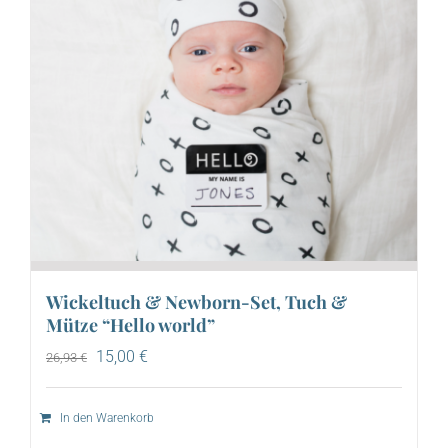
Wickeltuch & Newborn-Set, Tuch &
Mütze “Hello world”
Ursprünglicher
Aktueller
15,00
€
26,93
€
Preis
Preis
war:
ist:
26,93 €
15,00 €.
In den Warenkorb