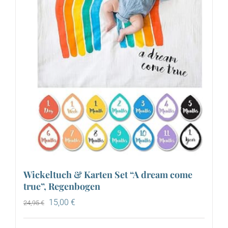
Wickeltuch & Karten Set “A dream come
true”, Regenbogen
Ursprünglicher
Aktueller
15,00
€
24,95
€
Preis
Preis
war:
ist: