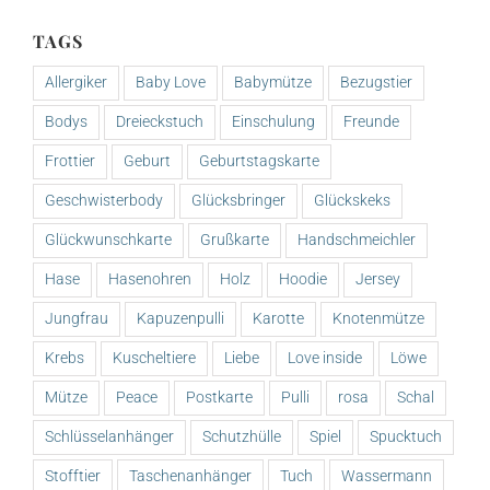
TAGS
Allergiker
Baby Love
Babymütze
Bezugstier
Bodys
Dreieckstuch
Einschulung
Freunde
Frottier
Geburt
Geburtstagskarte
Geschwisterbody
Glücksbringer
Glückskeks
Glückwunschkarte
Grußkarte
Handschmeichler
Hase
Hasenohren
Holz
Hoodie
Jersey
Jungfrau
Kapuzenpulli
Karotte
Knotenmütze
Krebs
Kuscheltiere
Liebe
Love inside
Löwe
Mütze
Peace
Postkarte
Pulli
rosa
Schal
Schlüsselanhänger
Schutzhülle
Spiel
Spucktuch
Stofftier
Taschenanhänger
Tuch
Wassermann