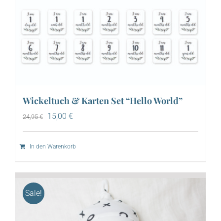
Wickeltuch & Karten Set “Hello World”
Ursprünglicher
Aktueller
15,00
€
24,95
€
Preis
Preis
war:
ist:
24,95 €
15,00 €.
In den Warenkorb
Sale!