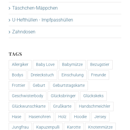
Täschchen-Mäppchen
U-Hefthüllen - Impfpasshüllen
Zahndosen
TAGS
Allergiker
Baby Love
Babymütze
Bezugstier
Bodys
Dreieckstuch
Einschulung
Freunde
Frottier
Geburt
Geburtstagskarte
Geschwisterbody
Glücksbringer
Glückskeks
Glückwunschkarte
Grußkarte
Handschmeichler
Hase
Hasenohren
Holz
Hoodie
Jersey
Jungfrau
Kapuzenpulli
Karotte
Knotenmütze