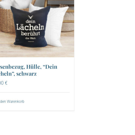
senbezug, Hülle, “Dein
heln”, schwarz
00
€
 den Warenkorb