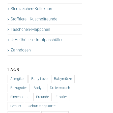
Sternzeichen-Kollektion
Stofftiere - Kuschelfreunde
Täschchen-Mäppchen
U-Hefthüllen - Impfpasshüllen
Zahndosen
TAGS
Allergiker
Baby Love
Babymütze
Bezugstier
Bodys
Dreieckstuch
Einschulung
Freunde
Frottier
Geburt
Geburtstagskarte