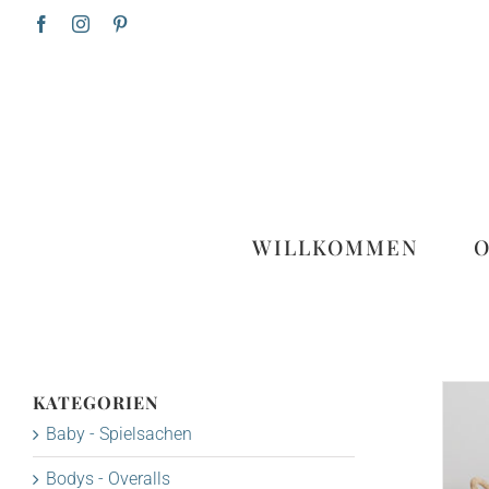
Zum
Facebook
Instagram
Pinterest
Inhalt
springen
WILLKOMMEN
KATEGORIEN
Baby - Spielsachen
Bodys - Overalls