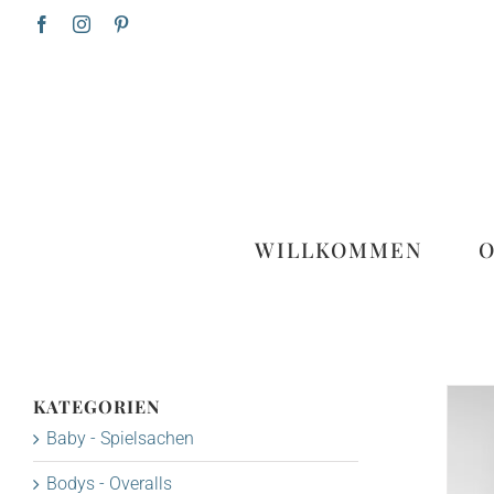
Zum
Facebook
Instagram
Pinterest
Inhalt
springen
WILLKOMMEN
KATEGORIEN
Baby - Spielsachen
Bodys - Overalls