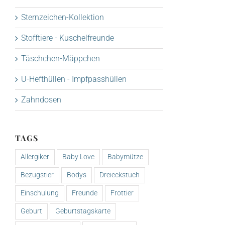
Sternzeichen-Kollektion
Stofftiere - Kuschelfreunde
Täschchen-Mäppchen
U-Hefthüllen - Impfpasshüllen
Zahndosen
TAGS
Allergiker
Baby Love
Babymütze
Bezugstier
Bodys
Dreieckstuch
Einschulung
Freunde
Frottier
Geburt
Geburtstagskarte