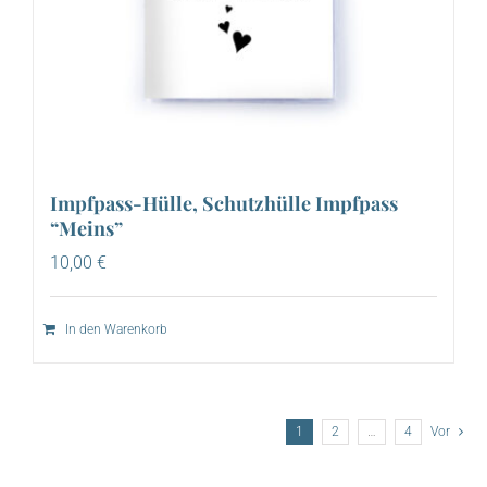
Impfpass-Hülle, Schutzhülle Impfpass
“Meins”
10,00
€
In den Warenkorb
1
2
…
4
Vor