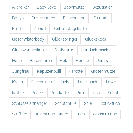
Allergiker
Baby Love
Babymütze
Bezugstier
Bodys
Dreieckstuch
Einschulung
Freunde
Frottier
Geburt
Geburtstagskarte
Geschwisterbody
Glücksbringer
Glückskeks
Glückwunschkarte
Grußkarte
Handschmeichler
Hase
Hasenohren
Holz
Hoodie
Jersey
Jungfrau
Kapuzenpulli
Karotte
Knotenmütze
Krebs
Kuscheltiere
Liebe
Love inside
Löwe
Mütze
Peace
Postkarte
Pulli
rosa
Schal
Schlüsselanhänger
Schutzhülle
Spiel
Spucktuch
Stofftier
Taschenanhänger
Tuch
Wassermann