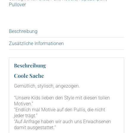
Pullover
Beschreibung
Zusätzliche Informationen
Beschreibung
Coole Sache
Gemüt­lich, sty­lisch, angezogen.
“Unse­re Kids lie­ben den Style mit die­sen tol­len
Motiven.”
“End­lich mal Moti­ve auf den Pul­lis, die nicht
jeder trägt.”
“Auf Anfra­ge haben wir auch uns Erwach­se­nen
damit ausgestattet.”