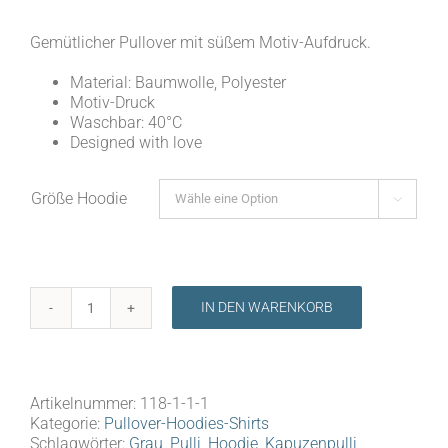
Gemütlicher Pullover mit süßem Motiv-Aufdruck.
Material: Baumwolle, Polyester
Motiv-Druck
Waschbar: 40°C
Designed with love
Größe Hoodie

IN DEN WARENKORB
Pullover"Lächeln"
Grau
Menge
Artikelnummer:
118-1-1-1
Kategorie:
Pullover-Hoodies-Shirts
Schlagwörter:
Grau
,
Pulli
,
Hoodie
,
Kapuzenpulli
,