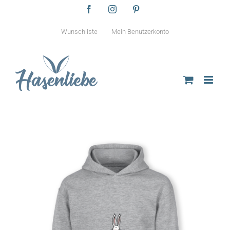
Zum
Facebook
Instagram
Pinterest
Inhalt
springen
Wunschliste
Mein Benutzerkonto