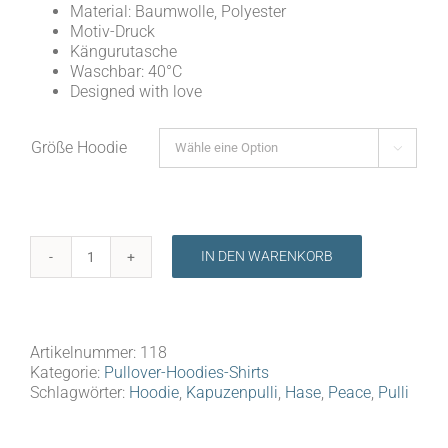
Material: Baumwolle, Polyester
Motiv-Druck
Kängurutasche
Waschbar: 40°C
Designed with love
Größe Hoodie

IN DEN WARENKORB
Hoodie,
Kapuzenpulli
"Hase
Peace"
Grau
Artikelnummer:
118
Menge
Kategorie:
Pullover-Hoodies-Shirts
Schlagwörter:
Hoodie
,
Kapuzenpulli
,
Hase
,
Peace
,
Pulli