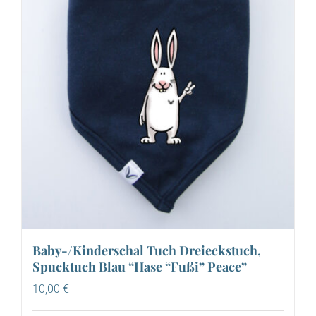
Baby-/Kinderschal Tuch Dreieckstuch,
Spucktuch Blau “Hase “Fußi” Peace”
10,00
€