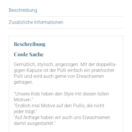
Beschreibung
Zusätzliche Informationen
Beschreibung
Coole Sache
Gemüt­lich, sty­lisch, ange­zo­gen. Mit der dop­pell­la­
gi­gen Kapu­ze ist der Pul­li ein­fach ein prak­ti­scher
Pul­li und wird auch ger­ne von Erwach­se­nen
getragen.
“Unse­re Kids lie­ben den Style mit die­sen tol­len
Motiven.”
“End­lich mal Moti­ve auf den Pul­lis, die nicht
jeder trägt.”
“Auf Anfra­ge haben wir auch uns Erwach­se­nen
damit ausgestattet.”