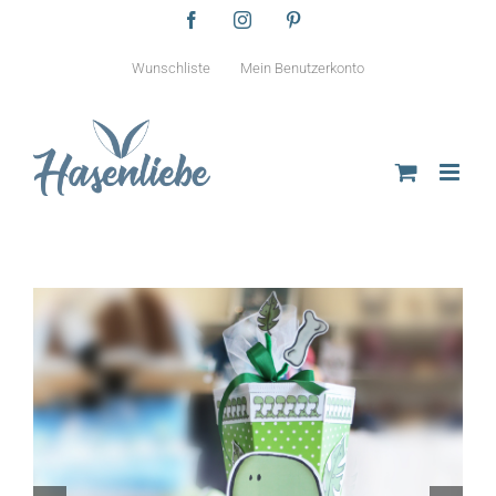
Zum
Facebook
Instagram
Pinterest
Inhalt
springen
Wunschliste
Mein Benutzerkonto