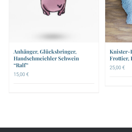
Anhänger, Glücksbringer,
Knister-
Handschmeichler Schwein
Frottier,
“Ralf”
25,00
€
15,00
€