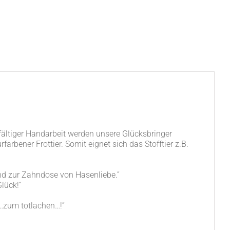
ti­ger Hand­ar­beit wer­den unse­re Glücks­brin­ger
­far­be­ner Frot­tier. Somit eig­net sich das Stoff­tier z.B.
end zur Zahn­do­se von Hasenliebe.”
Glück!”
de…zum totlachen…!”