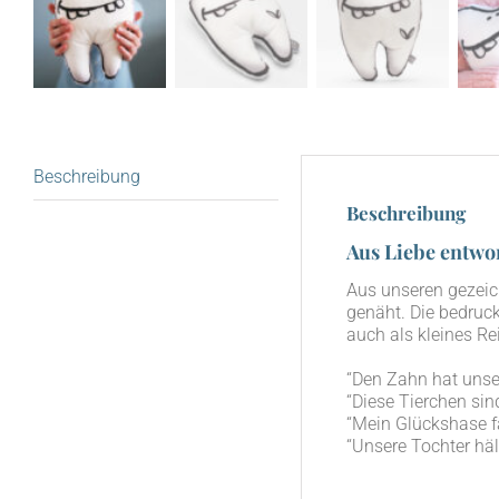
Beschreibung
Beschreibung
Aus Liebe entwo
Aus unse­ren gezeich
genäht. Die bedruck­te
auch als klei­nes Re
“Den Zahn hat unser 
“Die­se Tier­chen sin
“Mein Glücks­ha­se 
“Unse­re Toch­ter hä