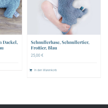
h Dackel,
Schnullerhase, Schnullertier,
au
Frottier, Blau
25,00
€
In den Warenkorb