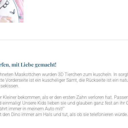
rfen, mit Liebe gemacht!
­ne­ten Mas­kott­chen wur­den 3D Tier­chen zum kuscheln. In sorg­fäl­
 Vor­der­sei­te ist ein kusche­li­ger Samt, die Rück­sei­te ist ein natur
isekissen.
Klei­ner bekom­men, als er den ers­ten Zahn ver­lo­ren hat. Pas­s
d ein­ma­lig! Unse­re Kids lie­ben sie und glau­ben ganz fest an ihr 
fährt immer in mei­nem Auto mit!”
lt den Dino immer am Hals und tut, als ob sie tele­fo­nie­ren wür