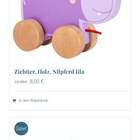
Ziehtier, Holz, Nilpferd lila
Ursprünglicher
Aktueller
8,00
€
12,95
€
Preis
Preis
war:
ist:
12,95 €
8,00 €.
In den Warenkorb
Sale!