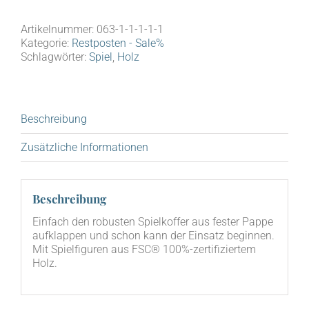
Artikelnummer:
063-1-1-1-1-1
Kategorie:
Restposten - Sale%
Schlagwörter:
Spiel
,
Holz
Beschreibung
Zusätzliche Informationen
Beschreibung
Ein­fach den robus­ten Spiel­kof­fer aus fes­ter Pap­pe
auf­klap­pen und schon kann der Ein­satz begin­nen.
Mit Spiel­fi­gu­ren aus FSC® 100%-zertifiziertem
Holz.