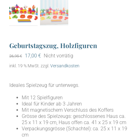
Geburtstagszug, Holzfiguren
Ursprünglicher
Aktueller
17,00
€
Nicht vorrätig
26,95
€
Preis
Preis
inkl. 19 % MwSt.
zzgl.
Versandkosten
war:
ist:
26,95 €
17,00 €.
Ideales Spielzeug für unterwegs.
Mit 12 Spielfiguren
Ideal für Kinder ab 3 Jahren
Mit magnetischem Verschluss des Koffers
Grösse des Spielzeugs: geschlossenes Haus ca.
25 x 11 x 19 cm, Haus offen ca. 41 x 25 x 19 cm
Verpackungsgrösse (Schachtel): ca. 25 x 11 x 19
cm