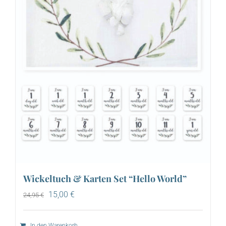
Wickeltuch & Karten Set “Hello World”
Ursprünglicher
Aktueller
15,00
€
24,95
€
Preis
Preis
war:
ist:
24,95 €
15,00 €.
In den Warenkorb