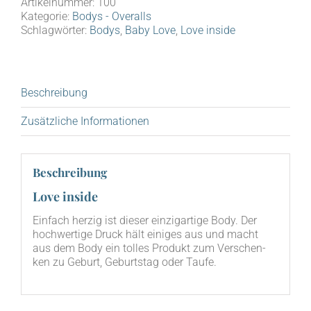
Artikelnummer:
100
Kategorie:
Bodys - Overalls
Schlagwörter:
Bodys
,
Baby Love
,
Love inside
Beschreibung
Zusätzliche Informationen
Beschreibung
Love inside
Ein­fach her­zig ist die­ser ein­zig­ar­ti­ge Body. Der
hoch­wer­ti­ge Druck hält eini­ges aus und macht
aus dem Body ein tol­les Pro­dukt zum Ver­schen­
ken zu Geburt, Geburts­tag oder Taufe.