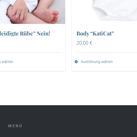
leidigte Rübe” Nein!
Body “KatiCat”
20,00
€
 wählen
Ausführung wählen
MENÜ