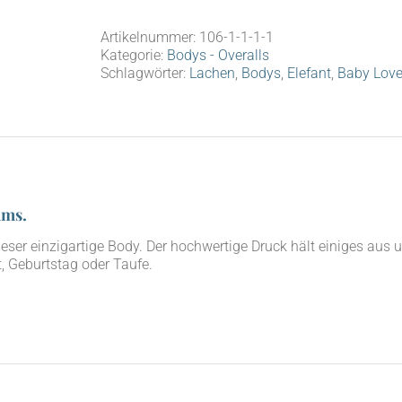
Artikelnummer:
106-1-1-1-1
Kategorie:
Bodys - Overalls
Schlagwörter:
Lachen
,
Bodys
,
Elefant
,
Baby Lov
ams.
die­ser ein­zig­ar­ti­ge Body. Der hoch­wer­ti­ge Druck hält eini­ges
, Geburts­tag oder Taufe.