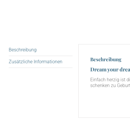
Beschreibung
Beschreibung
Zusätzliche Informationen
Dream your dre
Ein­fach her­zig ist 
schen­ken zu Geburt