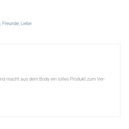
e
,
Freunde
,
Liebe
 aus und macht aus dem Body ein tol­les Pro­dukt zum Ver­