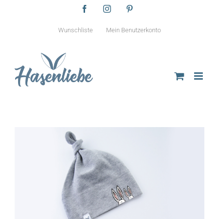
Zum
Facebook
Instagram
Pinterest
Inhalt
springen
Wunschliste
Mein Benutzerkonto