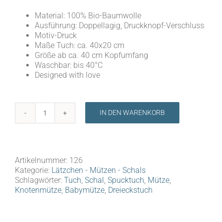
Material: 100% Bio-Baumwolle
Ausführung: Doppellagig, Druckknopf-Verschluss
Motiv-Druck
Maße Tuch: ca. 40x20 cm
Größe ab ca. 40 cm Kopfumfang
Waschbar: bis 40°C
Designed with love
IN DEN WARENKORB
Baby
Mütze/Schal-
Set,
Tuch,
Dreieckstuch,
Artikelnummer:
126
Spucktuch
Kategorie:
Lätzchen - Mützen - Schals
Grau
Schlagwörter:
Tuch
,
Schal
,
Spucktuch
,
Mütze
,
Menge
Knotenmütze
,
Babymütze
,
Dreieckstuch