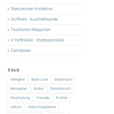
Sternzeichen-Kollektion
Stofftiere - Kuschelfreunde
Täschchen-Mäppchen
U-Hefthüllen - Impfpasshüllen
Zahndosen
TAGS
Allergiker
Baby Love
Babymütze
Bezugstier
Bodys
Dreieckstuch
Einschulung
Freunde
Frottier
Geburt
Geburtstagskarte